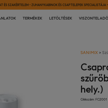
T ÉS SZAKÉRTELEM • ZUHANYKABINOK ÉS CSAPTELEPEK SPECIALISTÁJA •
ÁNLATOK
TERMÉKEK
LETÖLTÉSEK
VISZONTELADÓ
SANIMIX
>
Sz
Csapr
szűrőb
hely.)
Cikkszám:
FC2001