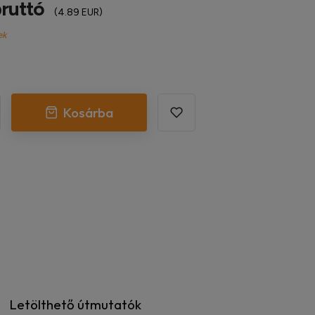
bruttó
(4.89 EUR)
ek
Kosárba
Letölthető útmutatók