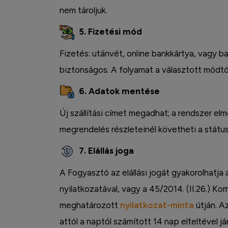
nem tároljuk.
Facebook
5. Fizetési mód
Fizetés: utánvét, online bankkártya, vagy ba
biztonságos. A folyamat a választott módtó
6. Adatok mentése
Új szállítási címet megadhat; a rendszer elm
megrendelés részleteinél követheti a státus
7. Elállás joga
A Fogyasztó az elállási jogát gyakorolhatja
nyilatkozatával, vagy a 45/2014. (II.26.) Kor
meghatározott
nyilatkozat-minta
útján. Az
attól a naptól számított 14 nap elteltével já