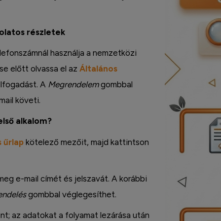
solatos részletek
 Telefonszámnál használja a nemzetközi
e előtt olvassa el az
Általános
 elfogadást. A
Megrendelem
gombbal
mail követi.
első alkalom?
 űrlap
kötelező mezőit, majd kattintson
meg e-mail címét és jelszavát. A korábbi
endelés
gombbal véglegesíthet.
t; az adatokat a folyamat lezárása után