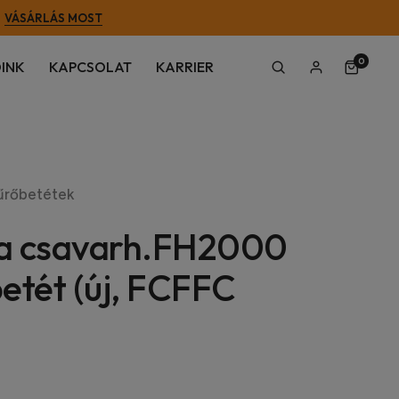
VÁSÁRLÁS MOST
0
INK
KAPCSOLAT
KARRIER
űrőbetétek
a csavarh.FH2000
etét (új, FCFFC