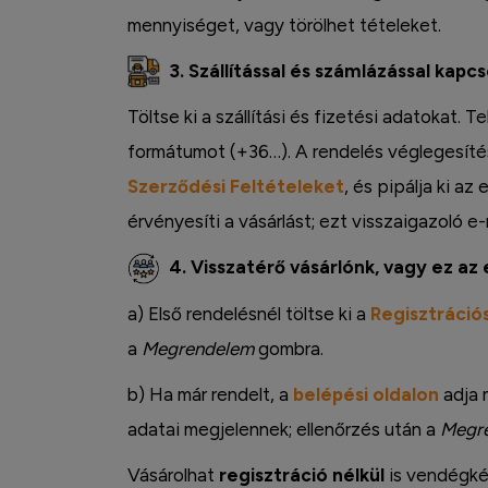
mennyiséget, vagy törölhet tételeket.
3. Szállítással és számlázással kapc
Töltse ki a szállítási és fizetési adatokat.
formátumot (+36…). A rendelés véglegesítés
Szerződési Feltételeket
, és pipálja ki az
érvényesíti a vásárlást; ezt visszaigazoló e-
4. Visszatérő vásárlónk, vagy ez az 
a) Első rendelésnél töltse ki a
Regisztrációs
a
Megrendelem
gombra.
Instagram
b) Ha már rendelt, a
belépési oldalon
adja 
adatai megjelennek; ellenőrzés után a
Megr
Vásárolhat
regisztráció nélkül
is vendégkén