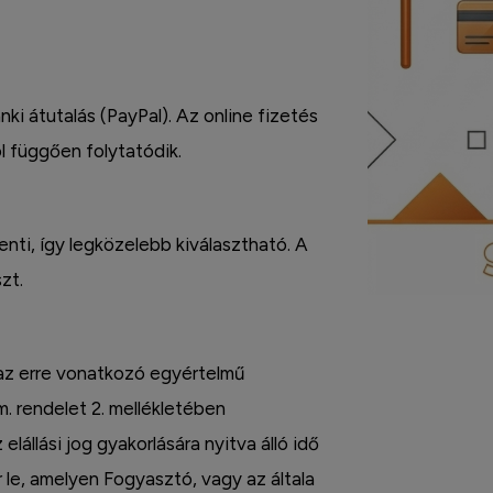
nki átutalás (PayPal). Az online fizetés
l függően folytatódik.
enti, így legközelebb kiválasztható. A
zt.
 az erre vonatkozó egyértelmű
m. rendelet 2. mellékletében
 elállási jog gyakorlására nyitva álló idő
r le, amelyen Fogyasztó, vagy az általa