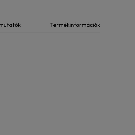
tmutatók
Termékinformációk