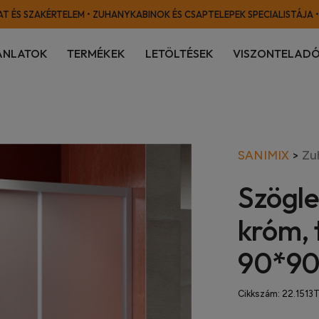
T ÉS SZAKÉRTELEM • ZUHANYKABINOK ÉS CSAPTELEPEK SPECIALISTÁJA •
ÁNLATOK
TERMÉKEK
LETÖLTÉSEK
VISZONTELADÓ
SANIMIX
>
Zu
Szögle
króm, 
90*90
Cikkszám:
22.1513