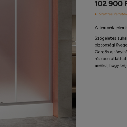
102 900 F
Szállítási feltétel
A termék jelen
Szögeletes zuha
biztonsági üvegek
Görgős ajtónyit
részben átláthat
anélkül, hogy tel