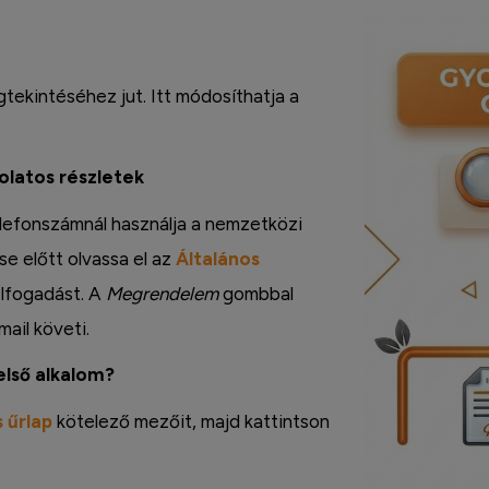
ekintéséhez jut. Itt módosíthatja a
solatos részletek
 Telefonszámnál használja a nemzetközi
e előtt olvassa el az
Általános
 elfogadást. A
Megrendelem
gombbal
mail követi.
első alkalom?
 űrlap
kötelező mezőit, majd kattintson