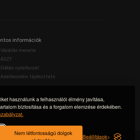
ntos információk
Vásárlás menete
ÁSZF
Elállási nyilatkozat
Adatkezelési tájékoztató
ket használunk a felhasználói élmény javítása,
tartalom biztosítása és a forgalom elemzése érdekében.
szabályzat.
Nem létfontosságú dolgok
Beállítások