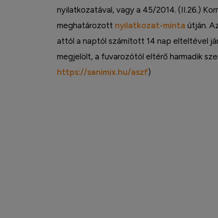
nyilatkozatával, vagy a 45/2014. (II.26.) Kor
meghatározott
nyilatkozat-minta
útján. Az
attól a naptól számított 14 nap elteltével já
megjelölt, a fuvarozótól eltérő harmadik s
https://sanimix.hu/aszf
)