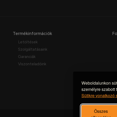
Termékinformációk
Fo
Letöltések
Szolgáltatásaink
Garanciák
Viszonteladóink
Weboldalunkon süti
személyre szabott 
Sütikre vonatkozó 
Összes