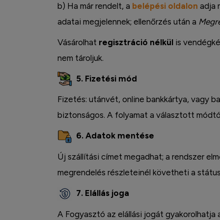
b) Ha már rendelt, a
belépési oldalon
adja 
adatai megjelennek; ellenőrzés után a
Megr
Vásárolhat
regisztráció nélkül
is vendégkén
Facebook
nem tároljuk.
5. Fizetési mód
Fizetés: utánvét, online bankkártya, vagy ba
biztonságos. A folyamat a választott módtó
6. Adatok mentése
Új szállítási címet megadhat; a rendszer elm
megrendelés részleteinél követheti a státus
7. Elállás joga
A Fogyasztó az elállási jogát gyakorolhatja