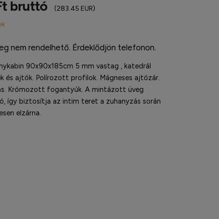
t bruttó
(283.45 EUR)
ek
leg nem rendelhető. Érdeklődjön telefonon.
nykabin 90x90x185cm 5 mm vastag , katedrál
 és ajtók. Polírozott profilok. Mágneses ajtózár.
ás. Krómozott fogantyúk. A mintázott üveg
ó, így biztosítja az intim teret a zuhanyzás során
jesen elzárna.