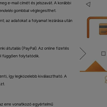
meg e-mail címét és jelszavát. A korábbi
endelés
gombbal véglegesíthet.
t; az adatokat a folyamat lezárása után
nki átutalás (PayPal). Az online fizetés
l függően folytatódik.
enti, így legközelebb kiválasztható. A
zt.
 az erre vonatkozó egyértelmű