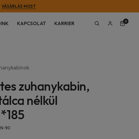
VÁSÁRLÁS MOST
0
INK
KAPCSOLAT
KARRIER
hanykabinok
tes zuhanykabin,
tálca nélkül
*185
TN-90