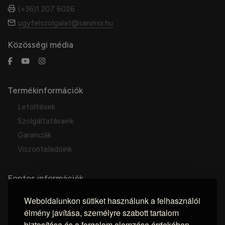
(+36)1 207 6026
ugyfelszolgalat@sanimix.hu
Közösségi média
Termékinformációk
Letöltések
Szolgáltatásaink
Garanciák
Viszonteladóink
Fontos információk
Vásárlás menete
Weboldalunkon sütiket használunk a felhasználói
ÁSZF
élmény javítása, személyre szabott tartalom
Elállási nyilatkozat
biztosítása és a forgalom elemzése érdekében.