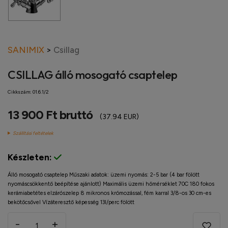
SANIMIX
>
Csillag
CSILLAG álló mosogató csaptelep
Cikkszám:
01.6.1/2
13 900 Ft bruttó
(37.94 EUR)
Szállítási feltételek
Készleten:
Álló mosogató csaptelep Műszaki adatok: üzemi nyomás: 2-5 bar (4 bar fölött
nyomáscsökkentő beépítése ajánlott) Maximális üzemi hőmérséklet 70C 180 fokos
kerámiabetétes elzárószelep 8 mikronos krómozással, fém karral 3/8-os 30 cm-es
bekötőcsővel Vízáteresztő képesség 13l/perc fölött
-
+