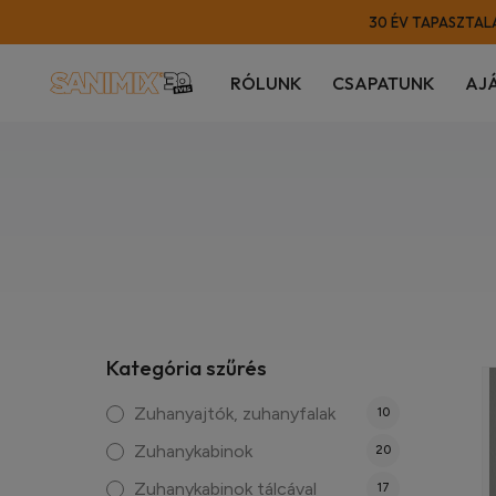
30 ÉV TAPASZTALA
RÓLUNK
CSAPATUNK
AJ
Kategória szűrés
Zuhanyajtók, zuhanyfalak
10
Zuhanykabinok
20
Zuhanykabinok tálcával
17