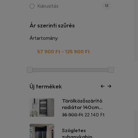
Kiárusítás
12
Ár szerinti szűrés
Ártartomány:
Új termékek
zőszárító
Mosdó csaptelep,
 140cm...
üvegtányér kifolyó...
t
22 140 Ft
19 900 Ft
9 950 Ft
es
abin