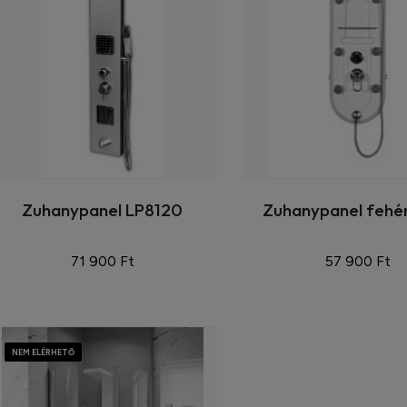
Zuhanypanel LP8120
Zuhanypanel fehér,
71 900 Ft
57 900 Ft
Törölközőszárító
OCEANO Akril
radiátor 120cm...
szabadonálló
fürdőkád ...
59 900 Ft
35 940 Ft
NEM ELÉRHETŐ
302 900 Ft
181 740 Ft
OMEGA fali
mosogató csaptelep
Törölközőszárító