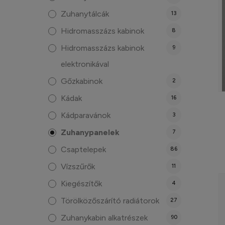
Zuhanytálcák
13
Hidromasszázs kabinok
8
Hidromasszázs kabinok
9
elektronikával
Gőzkabinok
2
Kádak
16
Kádparavánok
3
Zuhanypanelek
7
Csaptelepek
86
Vízszűrők
11
Kiegészítők
4
Törölközőszárító radiátorok
27
Zuhanykabin alkatrészek
90