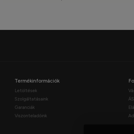
Termékinformációk
Fo
Letöltések
Vá
Szolgáltatásaink
ÁS
Garanciák
Elá
Viszonteladóink
Ad