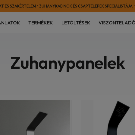
T ÉS SZAKÉRTELEM • ZUHANYKABINOK ÉS CSAPTELEPEK SPECIALISTÁJA •
ÁNLATOK
TERMÉKEK
LETÖLTÉSEK
VISZONTELADÓ
Zuhanypanelek