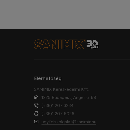
Elérhetőség
SANIMIX Kereskedelmi Kft.
1225 Budapest, Angeli u. 68
(+36)1 207 3234
(+36)1 207 6026
ugyfelszolgalat@sanimix.hu