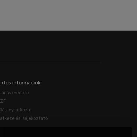
ntos információk
sárlás menete
ZF
llási nyilatkozat
atkezelési tájékoztató