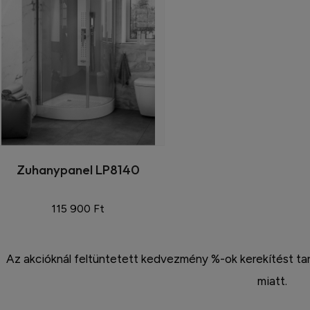
radiátor 120cm...
9 900 Ft
5 940 Ft
30 900 Ft
18 539 Ft
Törölközőszárító
radiátor 70cm...
Törölközőszárító
radiátor 160cm...
20 900 Ft
12 540 Ft
33 425 Ft
20 055 Ft
Zuhanypanel LP8140
115 900 Ft
Az akcióknál feltüntetett kedvezmény %-ok kerekítést ta
miatt.