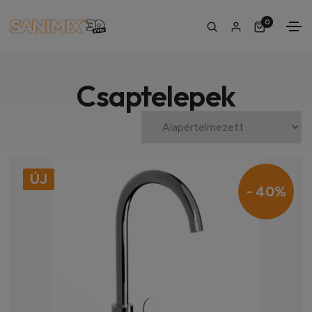
0
Csaptelepek
ÚJ
- 40%