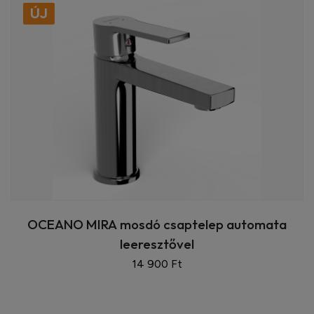
ÚJ
OCEANO MIRA mosdó csaptelep automata
leeresztővel
14 900 Ft