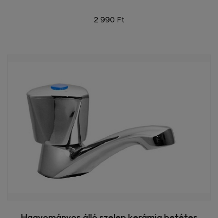
2 990 Ft
Hagyományos álló szelep kerámia betétes