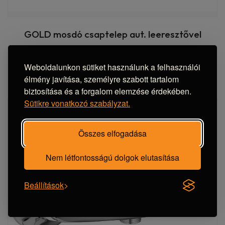
GOLD mosdó csaptelep aut. leeresztővel
9 900 Ft
Weboldalunkon sütiket használunk a felhasználói
élmény javítása, személyre szabott tartalom
biztosítása és a forgalom elemzése érdekében.
Sütikre vonatkozó szabályzat.
Összes elfogadása
Nem létfontosságú dolgok elutasítása
Beállítások