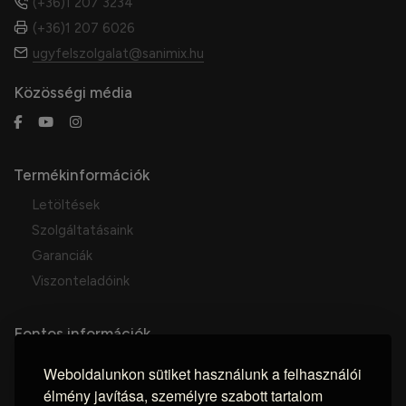
(+36)1 207 3234
(+36)1 207 6026
ugyfelszolgalat@sanimix.hu
Közösségi média
Termékinformációk
Letöltések
Szolgáltatásaink
Garanciák
Viszonteladóink
Fontos információk
Vásárlás menete
Weboldalunkon sütiket használunk a felhasználói
ÁSZF
élmény javítása, személyre szabott tartalom