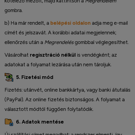
kötelező mezőit, majd kattintson a
Megrendelem
gombra.
b) Ha már rendelt, a
belépési oldalon
adja meg e-mail
címét és jelszavát. A korábbi adatai megjelennek;
ellenőrzés után a
Megrendelés
gombbal véglegesíthet.
Vásárolhat
regisztráció nélkül
is vendégként; az
adatokat a folyamat lezárása után nem tároljuk.
5. Fizetési mód
Fizetés: utánvét, online bankkártya, vagy banki átutalás
(PayPal). Az online fizetés biztonságos. A folyamat a
választott módtól függően folytatódik.
6. Adatok mentése
Új szállítási címet megadhat; a rendszer elmenti, így