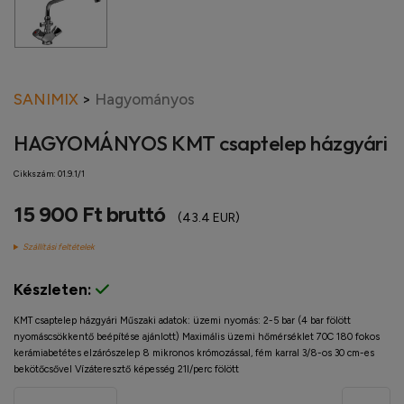
SANIMIX
>
Hagyományos
HAGYOMÁNYOS KMT csaptelep házgyári
Cikkszám:
01.9.1/1
15 900 Ft bruttó
(43.4 EUR)
Szállítási feltételek
Készleten:
KMT csaptelep házgyári Műszaki adatok: üzemi nyomás: 2-5 bar (4 bar fölött
nyomáscsökkentő beépítése ajánlott) Maximális üzemi hőmérséklet 70C 180 fokos
kerámiabetétes elzárószelep 8 mikronos krómozással, fém karral 3/8-os 30 cm-es
bekötőcsővel Vízáteresztő képesség 21l/perc fölött