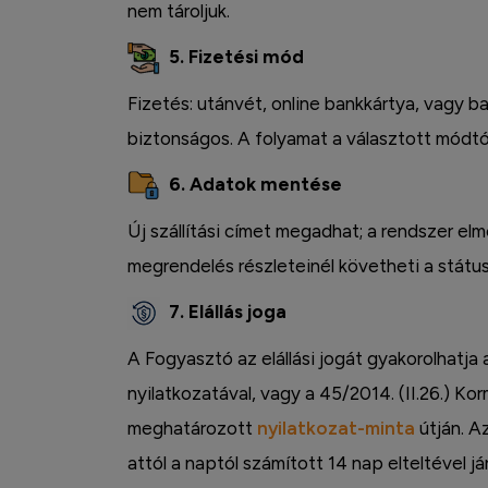
nem tároljuk.
Facebook
5. Fizetési mód
Fizetés: utánvét, online bankkártya, vagy ba
biztonságos. A folyamat a választott módtó
6. Adatok mentése
Új szállítási címet megadhat; a rendszer elm
megrendelés részleteinél követheti a státus
7. Elállás joga
A Fogyasztó az elállási jogát gyakorolhatja
nyilatkozatával, vagy a 45/2014. (II.26.) Kor
meghatározott
nyilatkozat-minta
útján. Az
attól a naptól számított 14 nap elteltével já