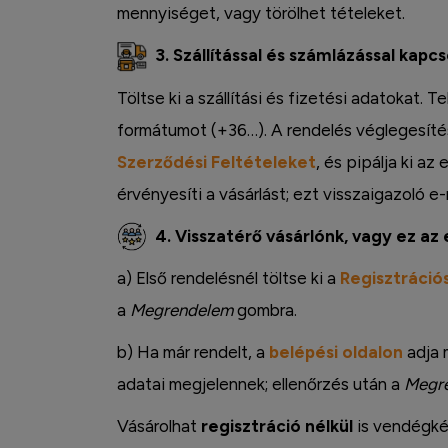
mennyiséget, vagy törölhet tételeket.
3. Szállítással és számlázással kapc
Töltse ki a szállítási és fizetési adatokat.
formátumot (+36…). A rendelés véglegesítés
Szerződési Feltételeket
, és pipálja ki az
érvényesíti a vásárlást; ezt visszaigazoló e-
4. Visszatérő vásárlónk, vagy ez az 
a) Első rendelésnél töltse ki a
Regisztrációs
a
Megrendelem
gombra.
b) Ha már rendelt, a
belépési oldalon
adja 
Instagram
adatai megjelennek; ellenőrzés után a
Megr
Vásárolhat
regisztráció nélkül
is vendégkén