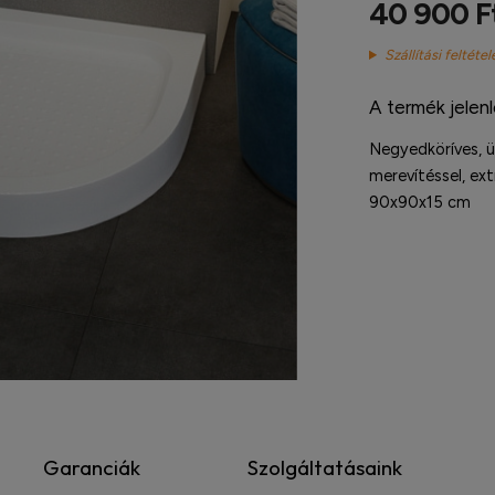
40 900 F
Szállítási feltétel
A termék jelen
Negyedköríves, üv
merevítéssel, ext
90x90x15 cm
Garanciák
Szolgáltatásaink