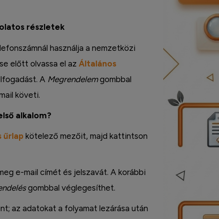
solatos részletek
 Telefonszámnál használja a nemzetközi
e előtt olvassa el az
Általános
 elfogadást. A
Megrendelem
gombbal
mail követi.
első alkalom?
 űrlap
kötelező mezőit, majd kattintson
meg e-mail címét és jelszavát. A korábbi
endelés
gombbal véglegesíthet.
t; az adatokat a folyamat lezárása után