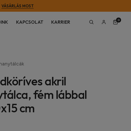
VÁSÁRLÁS MOST
0
INK
KAPCSOLAT
KARRIER
hanytálcák
köríves akril
tálca, fém lábbal
x15 cm