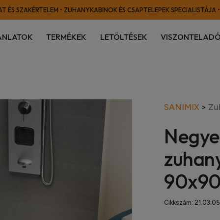
T ÉS SZAKÉRTELEM • ZUHANYKABINOK ÉS CSAPTELEPEK SPECIALISTÁJA •
ÁNLATOK
TERMÉKEK
LETÖLTÉSEK
VISZONTELADÓ
SANIMIX
>
Zu
Negyed
zuhany
90x90
Cikkszám:
21.03.05