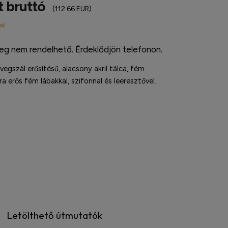
t bruttó
(112.66 EUR)
ek
leg nem rendelhető. Érdeklődjön telefonon.
egszál erősítésű, alacsony akril tálca, fém
ra erős fém lábakkal, szifonnal és leeresztővel.
Letölthető útmutatók