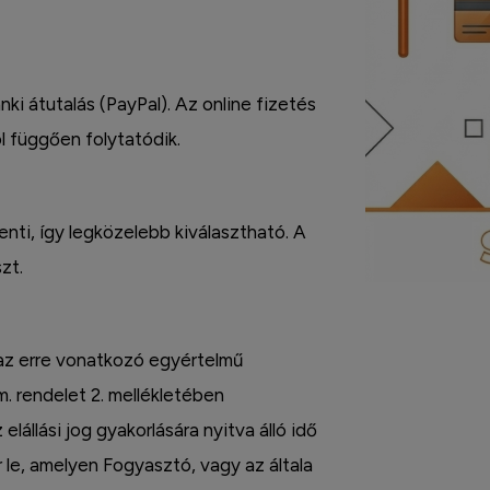
nki átutalás (PayPal). Az online fizetés
l függően folytatódik.
enti, így legközelebb kiválasztható. A
zt.
 az erre vonatkozó egyértelmű
m. rendelet 2. mellékletében
 elállási jog gyakorlására nyitva álló idő
r le, amelyen Fogyasztó, vagy az általa