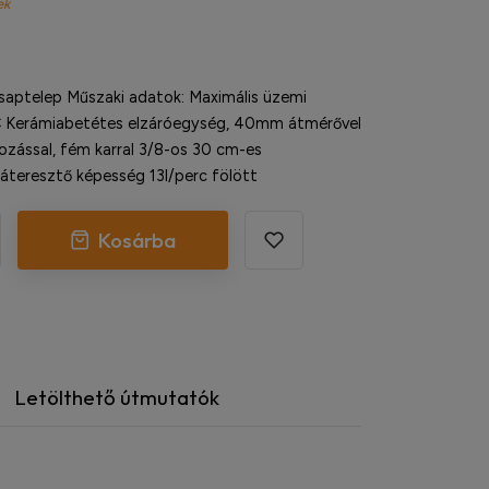
ek
saptelep Műszaki adatok: Maximális üzemi
 Kerámiabetétes elzáróegység, 40mm átmérővel
zással, fém karral 3/8-os 30 cm-es
áteresztő képesség 13l/perc fölött
Kosárba
Letölthető útmutatók