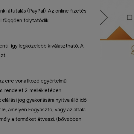
nki átutalás (PayPal). Az online fizetés
l függően folytatódik.
enti, így legközelebb kiválasztható. A
zt.
 az erre vonatkozó egyértelmű
m. rendelet 2. mellékletében
 elállási jog gyakorlására nyitva álló idő
r le, amelyen Fogyasztó, vagy az általa
zemély a terméket átveszi. (bővebben