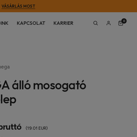
VÁSÁRLÁS MOST
0
INK
KAPCSOLAT
KARRIER
ega
 álló mosogató
lep
bruttó
(19.01 EUR)