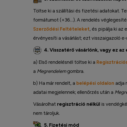
Töltse ki a szállítási és fizetési adatokat.
formátumot (+36…). A rendelés véglegesítés
Szerződési Feltételeket
, és pipálja ki az
érvényesíti a vásárlást; ezt visszaigazoló e-
4. Visszatérő vásárlónk, vagy ez az 
a) Első rendelésnél töltse ki a
Regisztrációs
a
Megrendelem
gombra.
b) Ha már rendelt, a
belépési oldalon
adja 
Instagram
adatai megjelennek; ellenőrzés után a
Megr
Vásárolhat
regisztráció nélkül
is vendégkén
nem tároljuk.
5. Fizetési mód