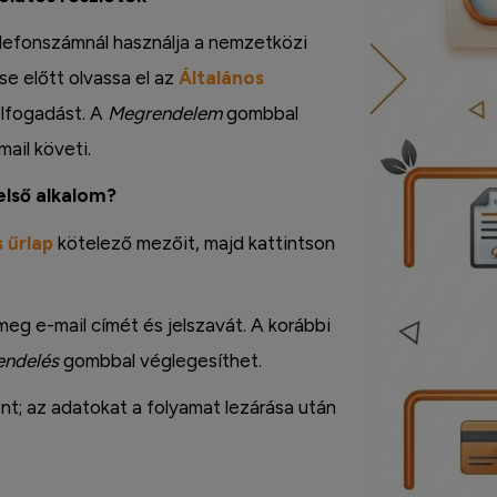
 Telefonszámnál használja a nemzetközi
e előtt olvassa el az
Általános
 elfogadást. A
Megrendelem
gombbal
mail követi.
első alkalom?
 űrlap
kötelező mezőit, majd kattintson
meg e-mail címét és jelszavát. A korábbi
endelés
gombbal véglegesíthet.
t; az adatokat a folyamat lezárása után