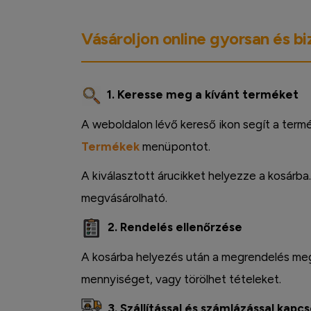
Vásároljon online gyorsan és b
1. Keresse meg a kívánt terméket
A weboldalon lévő kereső ikon segít a term
Termékek
menüpontot.
A kiválasztott árucikket helyezze a kosárba
megvásárolható.
2. Rendelés ellenőrzése
A kosárba helyezés után a megrendelés megt
mennyiséget, vagy törölhet tételeket.
3. Szállítással és számlázással kapc