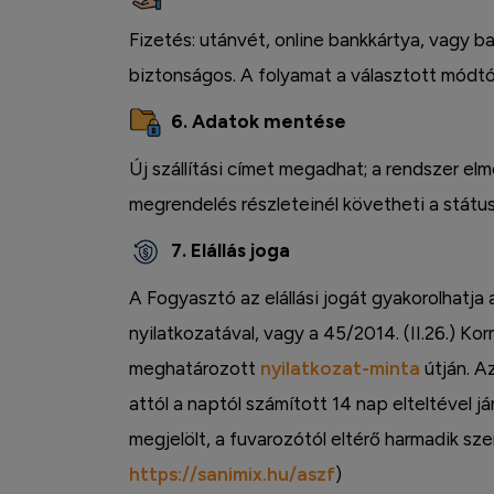
Facebook
Fizetés: utánvét, online bankkártya, vagy ba
biztonságos. A folyamat a választott módtó
6. Adatok mentése
Új szállítási címet megadhat; a rendszer elm
megrendelés részleteinél követheti a státus
7. Elállás joga
A Fogyasztó az elállási jogát gyakorolhatja
nyilatkozatával, vagy a 45/2014. (II.26.) Kor
meghatározott
nyilatkozat-minta
útján. Az
attól a naptól számított 14 nap elteltével já
megjelölt, a fuvarozótól eltérő harmadik s
https://sanimix.hu/aszf
)