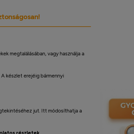
iztonságosan!
ékek megtalálásában, vagy használja a
. A készlet erejéig bármennyi
ekintéséhez jut. Itt módosíthatja a
solatos részletek