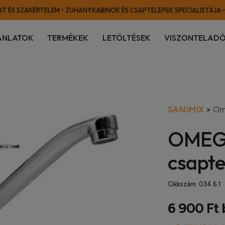
T ÉS SZAKÉRTELEM • ZUHANYKABINOK ÉS CSAPTELEPEK SPECIALISTÁJA •
ÁNLATOK
TERMÉKEK
LETÖLTÉSEK
VISZONTELADÓ
SANIMIX
>
Om
OMEGA
csapte
Cikkszám:
034.6.1
6 900 Ft 