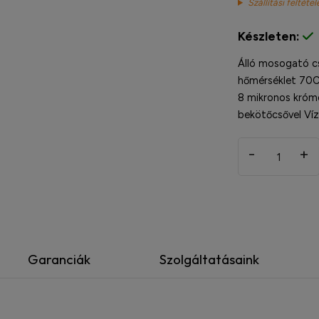
Szállítási feltétel
Készleten:
Álló mosogató c
hőmérséklet 70C
8 mikronos krómo
bekötőcsővel Víz
-
+
Garanciák
Szolgáltatásaink