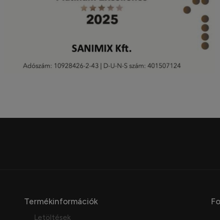
Termékinformációk
Fo
Letöltések