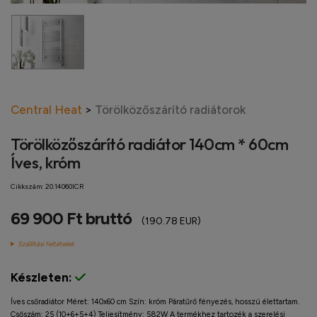
Central Heat
>
Törölközőszárító radiátorok
Törölközőszárító radiátor 140cm * 60cm
Íves, króm
Cikkszám:
20.14060ICR
69 900 Ft bruttó
(190.78 EUR)
Szállítási feltételek
Készleten:
Íves csőradiátor Méret: 140x60 cm Szín: króm Páratűrő fényezés, hosszú élettartam.
Csőszám: 25 (10+6+5+4) Teljesítmény: 582W A termékhez tartozék a szerelési